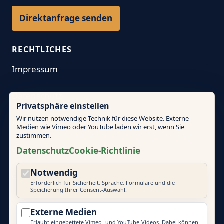
Direktanfrage senden
RECHTLICHES
Impressum
Datenschutz
Privatsphäre einstellen
Wir nutzen notwendige Technik für diese Website. Externe
AGB
Medien wie Vimeo oder YouTube laden wir erst, wenn Sie
zustimmen.
Cookie-Richtlinie
Datenschutz
Cookie-Richtlinie
Notwendig
Cookie-Einstellungen
Erforderlich für Sicherheit, Sprache, Formulare und die
Speicherung Ihrer Consent-Auswahl.
Externe Medien
Erlaubt eingebettete Vimeo- und YouTube-Videos. Dabei können