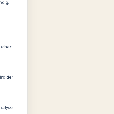
ndig,
sucher
ird der
.
nalyse-