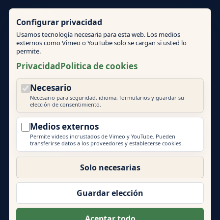
Privacidad
Configurar privacidad
Usamos tecnología necesaria para esta web. Los medios
Condiciones
externos como Vimeo o YouTube solo se cargan si usted lo
permite.
Politica de cookies
Privacidad
Politica de cookies
Necesario
Ajustes de cookies
Necesario para seguridad, idioma, formularios y guardar su
elección de consentimiento.
Medios externos
Permite videos incrustados de Vimeo y YouTube. Pueden
transferirse datos a los proveedores y establecerse cookies.
© 2026 Mallorca Teambuilding
EVENT PRIME
Solo necesarias
Mas marcas de Event Prime GmbH:
Eventlocations Hamburg
|
Eventagentur Hamburg
|
Guardar elección
Eventlocations Mallorca
|
Teambuilding Barcelona
|
Eventagentur Sylt
|
Energydancefloor
Aceptar todo