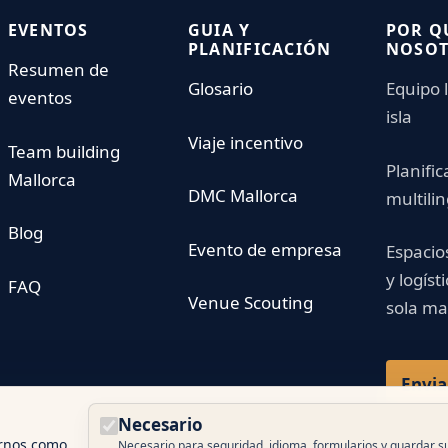
EVENTOS
GUIA Y
POR Q
PLANIFICACIÓN
NOSO
Resumen de
Glosario
Equipo l
eventos
isla
Viaje incentivo
Team building
Planific
Mallorca
DMC Mallorca
multili
Blog
Evento de empresa
Espacio
y logíst
FAQ
Venue Scouting
sola m
Envia
Necesario
ernos como
Necesario para seguridad, idioma, formularios y guardar s