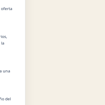
 oferta
ios,
 la
ma una
ño del