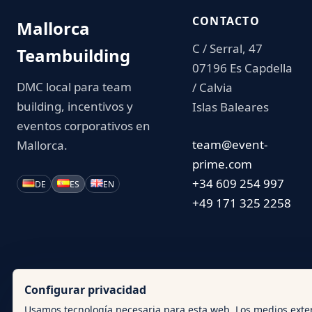
CONTACTO
Mallorca
C / Serral, 47
Teambuilding
07196 Es Capdella
DMC local para team
/ Calvia
building, incentivos y
Islas Baleares
eventos corporativos en
team@event-
Mallorca.
prime.com
+34 609 254 997
DE
ES
EN
+49 171 325 2258
Configurar privacidad
Usamos tecnología necesaria para esta web. Los medios ext