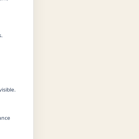
s.
isible.
cance