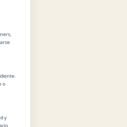
iners,
carse
ndiente.
e o
ad y
ario