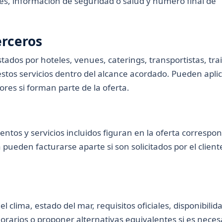
les, información de seguridad o salud y número final de
erceros
tados por hoteles, venues, caterings, transportistas, tra
estos servicios dentro del alcance acordado. Pueden apli
res si forman parte de la oferta.
entos y servicios incluidos figuran en la oferta correspo
 pueden facturarse aparte si son solicitados por el client
lima, estado del mar, requisitos oficiales, disponibilid
rarios o proponer alternativas equivalentes si es neces