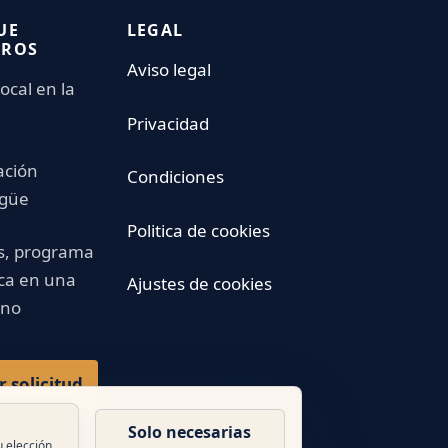
UE
LEGAL
TROS
Aviso legal
ocal en la
Privacidad
ación
Condiciones
ngüe
Politica de cookies
s, programa
ica en una
Ajustes de cookies
ano
r solicitud
Solo necesarias
u elección