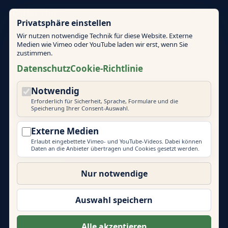
Datenschutz
Privatsphäre einstellen
Wir nutzen notwendige Technik für diese Website. Externe
AGB
Medien wie Vimeo oder YouTube laden wir erst, wenn Sie
zustimmen.
Cookie-Richtlinie
Datenschutz
Cookie-Richtlinie
Notwendig
Cookie-Einstellungen
Erforderlich für Sicherheit, Sprache, Formulare und die
Speicherung Ihrer Consent-Auswahl.
Externe Medien
Erlaubt eingebettete Vimeo- und YouTube-Videos. Dabei können
Daten an die Anbieter übertragen und Cookies gesetzt werden.
© 2026 Mallorca Teambuilding
EVENT PRIME
Nur notwendige
Weitere Marken der Event Prime GmbH:
Eventlocations Hamburg
|
Eventagentur Hamburg
|
Auswahl speichern
Eventlocations Mallorca
|
Teambuilding Barcelona
|
Eventagentur Sylt
|
Energydancefloor
Alle akzeptieren