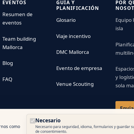
EVENTOS
GUIA Y
POR Q
PLANIFICACIÓN
NOSO
Resumen de
Glosario
Equipo l
eventos
isla
Viaje incentivo
Team building
Planific
Mallorca
DMC Mallorca
multili
Blog
Evento de empresa
Espacio
y logíst
FAQ
Venue Scouting
sola m
Envia
Necesario
ernos como
Necesario para seguridad, idioma, formularios y guardar s
de consentimiento.