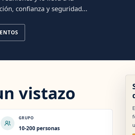
ción, confianza y seguridad...
VENTOS
un vistazo
E
f
GRUPO
u
10-200 personas