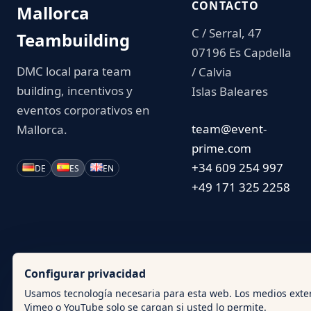
CONTACTO
Mallorca
C / Serral, 47
Teambuilding
07196 Es Capdella
DMC local para team
/ Calvia
building, incentivos y
Islas Baleares
eventos corporativos en
team@event-
Mallorca.
prime.com
+34 609 254 997
DE
ES
EN
+49 171 325 2258
Configurar privacidad
Usamos tecnología necesaria para esta web. Los medios ext
Vimeo o YouTube solo se cargan si usted lo permite.