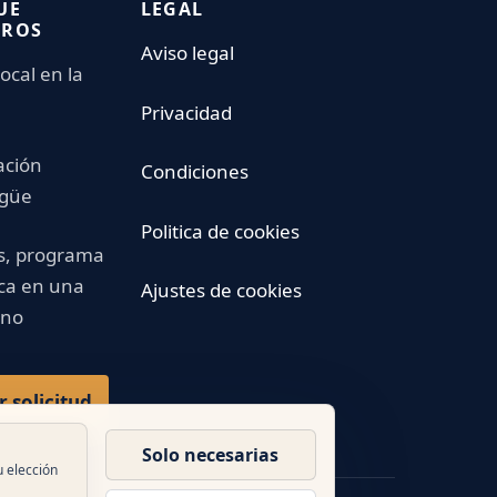
UE
LEGAL
TROS
Aviso legal
ocal en la
Privacidad
ación
Condiciones
ngüe
Politica de cookies
s, programa
ica en una
Ajustes de cookies
ano
r solicitud
Solo necesarias
u elección