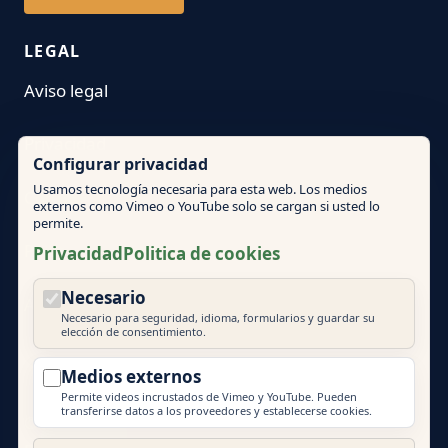
LEGAL
Aviso legal
Privacidad
Configurar privacidad
Usamos tecnología necesaria para esta web. Los medios
Condiciones
externos como Vimeo o YouTube solo se cargan si usted lo
permite.
Politica de cookies
Privacidad
Politica de cookies
Necesario
Ajustes de cookies
Necesario para seguridad, idioma, formularios y guardar su
elección de consentimiento.
Medios externos
Permite videos incrustados de Vimeo y YouTube. Pueden
transferirse datos a los proveedores y establecerse cookies.
© 2026 Mallorca Teambuilding