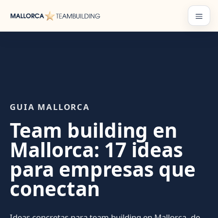
Saltar
al
Menú
contenido
GUIA MALLORCA
Team building en
Mallorca: 17 ideas
para empresas que
conectan
Ideas concretas para team building en Mallorca, de