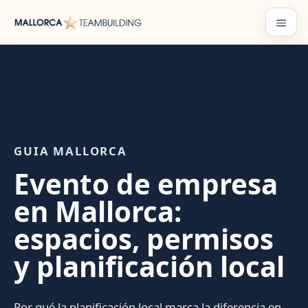
Saltar
al
Menú
contenido
GUIA MALLORCA
Evento de empresa
en Mallorca:
espacios, permisos
y planificación local
Por qué la planificación local marca la diferencia en