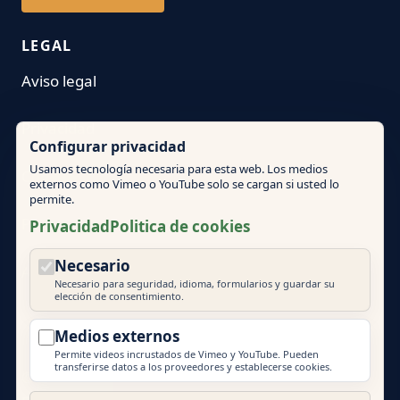
LEGAL
Aviso legal
Privacidad
Configurar privacidad
Usamos tecnología necesaria para esta web. Los medios
Condiciones
externos como Vimeo o YouTube solo se cargan si usted lo
permite.
Politica de cookies
Privacidad
Politica de cookies
Necesario
Ajustes de cookies
Necesario para seguridad, idioma, formularios y guardar su
elección de consentimiento.
Medios externos
Permite videos incrustados de Vimeo y YouTube. Pueden
transferirse datos a los proveedores y establecerse cookies.
© 2026 Mallorca Teambuilding