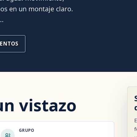
os en un montaje claro.
..
VENTOS
un vistazo
E
f
GRUPO