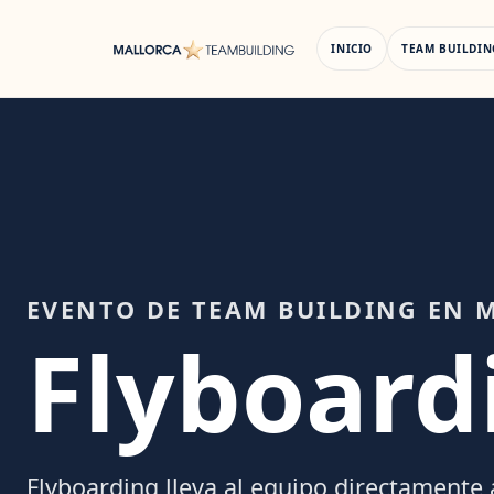
Saltar
al
INICIO
TEAM BUILDIN
contenido
EVENTO DE TEAM BUILDING EN 
Flyboard
Flyboarding lleva al equipo directamente