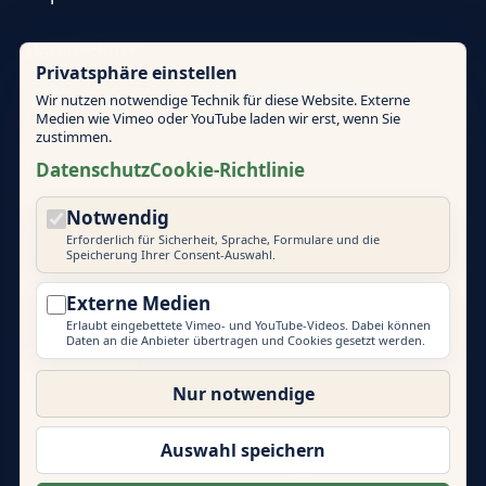
Datenschutz
Privatsphäre einstellen
Wir nutzen notwendige Technik für diese Website. Externe
AGB
Medien wie Vimeo oder YouTube laden wir erst, wenn Sie
zustimmen.
Cookie-Richtlinie
Datenschutz
Cookie-Richtlinie
Notwendig
Cookie-Einstellungen
Erforderlich für Sicherheit, Sprache, Formulare und die
Speicherung Ihrer Consent-Auswahl.
Externe Medien
Erlaubt eingebettete Vimeo- und YouTube-Videos. Dabei können
Daten an die Anbieter übertragen und Cookies gesetzt werden.
© 2026 Mallorca Teambuilding
EVENT PRIME
Nur notwendige
Weitere Marken der Event Prime GmbH:
Eventlocations Hamburg
|
Eventagentur Hamburg
|
Auswahl speichern
Eventlocations Mallorca
|
Teambuilding Barcelona
|