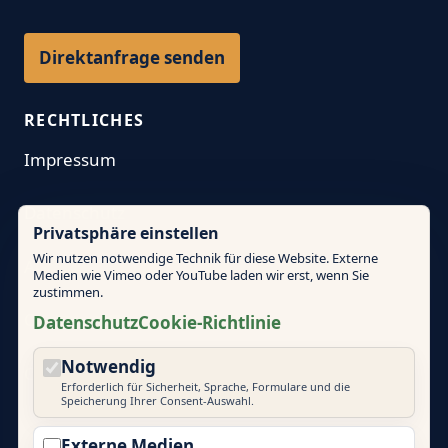
Direktanfrage senden
RECHTLICHES
Impressum
Datenschutz
Privatsphäre einstellen
Wir nutzen notwendige Technik für diese Website. Externe
AGB
Medien wie Vimeo oder YouTube laden wir erst, wenn Sie
zustimmen.
Cookie-Richtlinie
Datenschutz
Cookie-Richtlinie
Notwendig
Cookie-Einstellungen
Erforderlich für Sicherheit, Sprache, Formulare und die
Speicherung Ihrer Consent-Auswahl.
Externe Medien