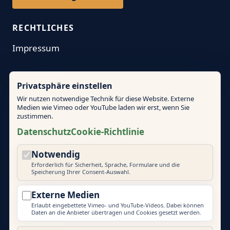
RECHTLICHES
Impressum
Datenschutz
Privatsphäre einstellen
Wir nutzen notwendige Technik für diese Website. Externe
AGB
Medien wie Vimeo oder YouTube laden wir erst, wenn Sie
zustimmen.
Cookie-Richtlinie
Datenschutz
Cookie-Richtlinie
Notwendig
Cookie-Einstellungen
Erforderlich für Sicherheit, Sprache, Formulare und die
Speicherung Ihrer Consent-Auswahl.
Externe Medien
Erlaubt eingebettete Vimeo- und YouTube-Videos. Dabei können
Daten an die Anbieter übertragen und Cookies gesetzt werden.
© 2026 Mallorca Teambuilding