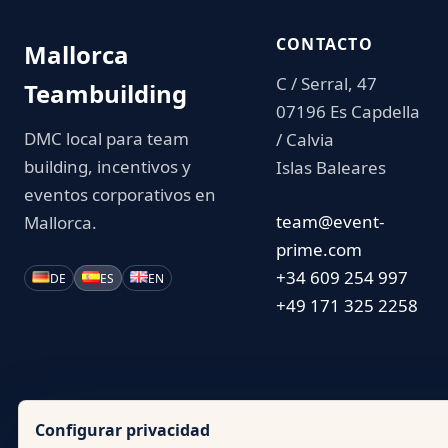
CONTACTO
Mallorca
C / Serral, 47
Teambuilding
07196 Es Capdella
DMC local para team
/ Calvia
building, incentivos y
Islas Baleares
eventos corporativos en
team@event-
Mallorca.
prime.com
+34 609 254 997
DE
ES
EN
+49 171 325 2258
Configurar privacidad