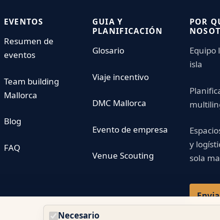
EVENTOS
GUIA Y
POR Q
PLANIFICACIÓN
NOSO
Resumen de
Glosario
Equipo l
eventos
isla
Viaje incentivo
Team building
Planific
Mallorca
DMC Mallorca
multili
Blog
Evento de empresa
Espacio
y logíst
FAQ
Venue Scouting
sola m
Envia
Necesario