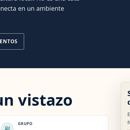
conecta en un ambiente
VENTOS
un vistazo
E
f
GRUPO