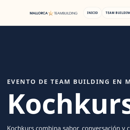
Saltar
al
INICIO
TEAM BUILDIN
contenido
EVENTO DE TEAM BUILDING EN 
Kochkur
Kochkurs combina sabor, conversación y cu