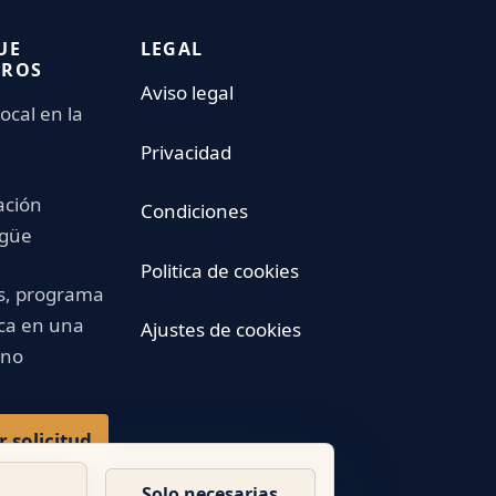
UE
LEGAL
TROS
Aviso legal
ocal en la
Privacidad
ación
Condiciones
ngüe
Politica de cookies
s, programa
ica en una
Ajustes de cookies
ano
r solicitud
Solo necesarias