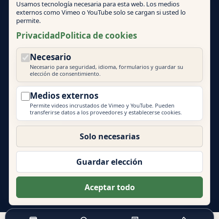
Usamos tecnología necesaria para esta web. Los medios
Condiciones
externos como Vimeo o YouTube solo se cargan si usted lo
permite.
Politica de cookies
Privacidad
Politica de cookies
Necesario
Ajustes de cookies
Necesario para seguridad, idioma, formularios y guardar su
elección de consentimiento.
Medios externos
Permite videos incrustados de Vimeo y YouTube. Pueden
transferirse datos a los proveedores y establecerse cookies.
© 2026 Mallorca Teambuilding
EVENT PRIME
Solo necesarias
Mas marcas de Event Prime GmbH:
Eventlocations Hamburg
|
Eventagentur Hamburg
|
Guardar elección
Eventlocations Mallorca
|
Teambuilding Barcelona
|
Eventagentur Sylt
|
Energydancefloor
Aceptar todo